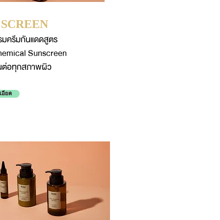
 SCREEN
รมครีมกันแดดสูตร
emical Sunscreen
นต่อทุกสภาพผิว
เอียด