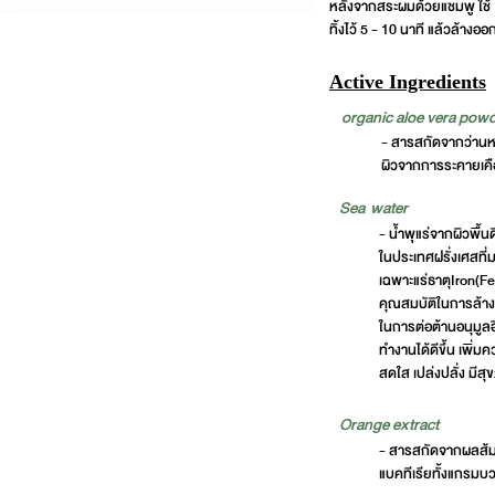
หลังจากสระผมด้วยแชมพู ใช้ 1
ทิ้งไว้ 5 - 10 นาที แล้วล้างอ
Active Ingredients
organic aloe vera pow
- สารสกัดจากว่านหาง
ผิวจากการระคายเค
Sea water
- น้ำพุแร่จากผิวพื้น
ในประเทศฝรั่งเศสที่
เฉพาะแร่ธาตุIron(F
คุณสมบัติในการล้าง
ในการต่อต้านอนุมูลอ
ทำงานได้ดีขึ้น เพิ่มค
สดใส เปล่งปลั่ง มีสุ
Orange extract
- สารสกัดจากผลส้ม ม
แบคทีเรียทั้งแกรมบ