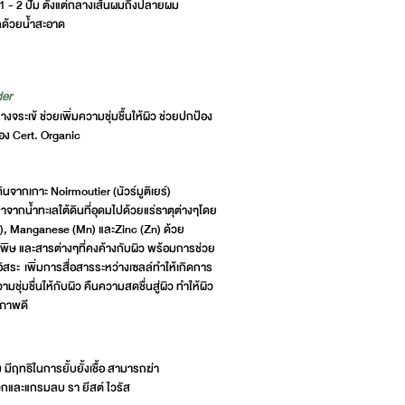
 - 2 ปั๊ม ตั้งแต่กลางเส้นผมถึงปลายผม
อกด้วยน้ำสะอาด
der
จระเข้ ช่วยเพิ่มความชุ่มชื้นให้ผิว ช่วยปกป้อง
ือง
Cert. Organic
ดินจากเกาะ Noirmoutier (นัวร์มูติเยร์)
มาจากน้ำทะเลใต้ดินที่อุดมไปด้วยแร่ธาตุต่างๆโดย
e), Manganese (Mn) และZinc (Zn) ด้วย
พิษ และสารต่างๆที่คงค้างกับผิว พร้อมการช่วย
ิสระ เพิ่มการสื่อสารระหว่างเซลล์ทำให้เกิดการ
วามชุ่มชื่นให้กับผิว คืนความสดชื่นสู่ผิว ทำให้ผิว
ขภาพดี
ีฤทธิในการยั้บยั้งเชื้อ สามารถฆ่า
วกและแกรมลบ รา ยีสต์ ไวรัส