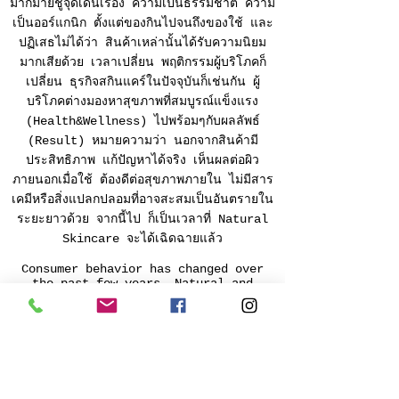
มากมายชูจุดเด่นเรื่อง ความเป็นธรรมชาติ ความ
เป็นออร์แกนิก ตั้งแต่ของกินไปจนถึงของใช้ และ
ปฏิเสธไม่ได้ว่า สินค้าเหล่านั้นได้รับความนิยม
มากเสียด้วย เวลาเปลี่ยน พฤติกรรมผู้บริโภคก็
เปลี่ยน ธุรกิจสกินแคร์ในปัจจุบันก็เช่นกัน ผู้
บริโภคต่างมองหาสุขภาพที่สมบูรณ์แข็งแรง
(Health&Wellness) ไปพร้อมๆกับผลลัพธ์
(Result) หมายความว่า นอกจากสินค้ามี
ประสิทธิภาพ แก้ปัญหาได้จริง เห็นผลต่อผิว
ภายนอกเมื่อใช้ ต้องดีต่อสุขภาพภายใน ไม่มีสาร
เคมีหรือสิ่งแปลกปลอมที่อาจสะสมเป็นอันตรายใน
ระยะยาวด้วย จากนี้ไป ก็เป็นเวลาที่ Natural
Skincare จะได้เฉิดฉายแล้ว
Consumer behavior has changed over
the past few years. Natural and
organic ingredients are the new
distinctive points in every product,
from food to personal care. Products
made from natural and/or organic
ingredients are in high demand
because of increased health
awareness. Those who use skincare
products are also looking for health