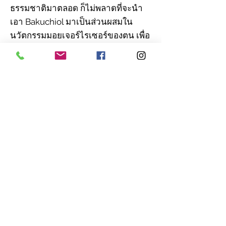
ธรรมชาติมาตลอด ก็ไม่พลาดที่จะนำ
เอา Bakuchiol มาเป็นส่วนผสมใน
นวัตกรรมมอยเจอร์ไรเซอร์ของตน เพื่อ
กระตุ้นความเยาว์วัย สามารถใช้ได้ทั้ง
กลางวันและกลางคืน ช่วยให้ผิวนุ่ม
กระชับและรักษาความชุ่มชื้น ชาววี
แกนก็สามารถใช้ได้ และตัวอย่าง
สุดท้าย อายครีมจาก Burt’s Bee เหมาะ
กับผู้ใช้ทั่วไป โดยเฉพาะผู้ที่มีผิวรอบ
ดวงตาบางที่มักจะมีรอยตีนกาขึ้นง่าย
ขณะเดียวกันก็ไม่สามารถใช้ครีมที่มี
Retinol ได้ เนื่องจากผิวไวต่อการ
ระคายเคือง ผลิตภัณฑ์ตัวนี้ซึ่งใช้
Bakuchiol เป็นส่วนผสมจึงเข้ามาเป็น
ทางเลือกสำหรับกำจัดรอยเหี่ยวย่นรอบ
ดวงตาของพวกเขาได้เป็นอย่างดี