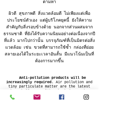
ตามหา
ผิวดี สุขภาพดี สิ่งแวดล้อมดี ไม่เพียงแต่เพื่อ
ประโยชน์ตัวเอง แต่ผู้บริโภคยุคนี้ ยังให้ความ
สำคัญกับสิ่งรอบข้างด้วย นอกจากส่วนผสมจาก
ธรรมชาติ ที่ยังได้รับความนิยมอย่างต่อเนื่องจากปี
ที่แล้ว มากไปกว่านั้น บรรจุภัณฑ์ที่เป็นมิตรต่อสิ่ง
แวดล้อม เช่น ขวดที่สามารถใช้ซ้ำ กล่องที่ย่อย
สลายเองได้ในระยะเวลาอันสั้น มีแนวโน้มเป็นที่
ต้องการมากขึ้น
Anti-pollution products will be
increasingly required
. Air pollution and
tiny particulate matter are the latest
urban challenge. Although Thais may have
only just become aware of the problem,
air pollution and tiny dust particles
have been an issue for a while around
the world. Experts also expect that
anti-pollution skincare products will be
“must-have” items, like sun protection
products.
Aging isn’t only an issue for your
facial skin.
Beauty experts have said